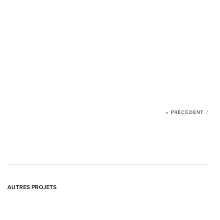
L’AGENCE
SERVICES
RÉALISATIONS
MANIFESTO
« PRÉCÉDENT
/
NOUVELLES
NOUS JOINDRE
AUTRES PROJETS