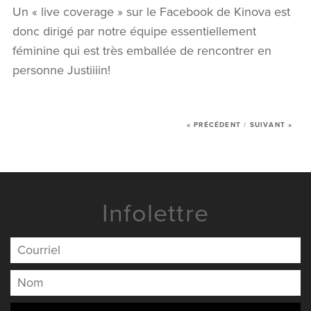
Un « live coverage » sur le Facebook de Kinova est
donc dirigé par notre équipe essentiellement
féminine qui est très emballée de rencontrer en
L’AGENCE
personne Justiiiin!
SERVICES
RÉALISATIONS
« PRÉCÉDENT
/
SUIVANT »
MANIFESTO
NOUVELLES
Infolettre
NOUS JOINDRE