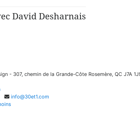
vec David Desharnais
ign - 307, chemin de la Grande-Côte Rosemère, QC J7A 1J
m
info@30et1.com
moins