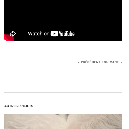
« PRÉCÉDENT
/
SUIVANT »
L’AGENCE
SERVICES
AUTRES PROJETS
RÉALISATIONS
MANIFESTO