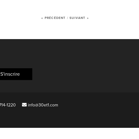
« PRÉCÉDENT
/
SUIVANT »
DRE
 714-1220
info@30et1.com