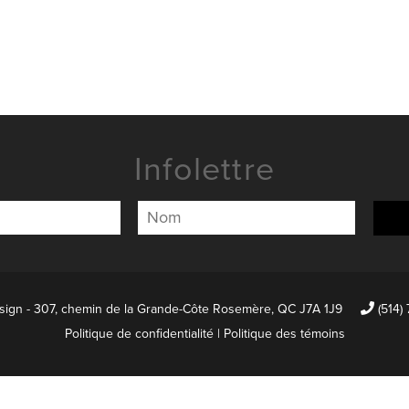
AGENCE
MANIFESTO
RVICES
NOUVELLES
ALISATIONS
NOUS JOIN
Infolettre
sign - 307, chemin de la Grande-Côte Rosemère, QC J7A 1J9
(514)
Politique de confidentialité
| Politique des témoins