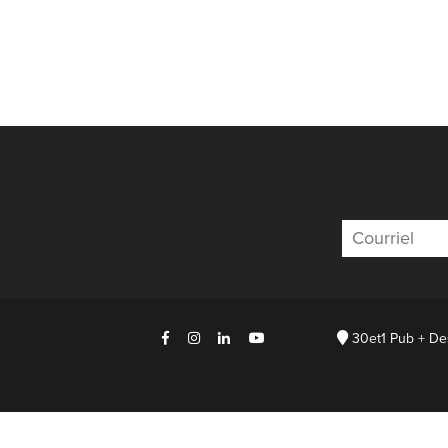
L’
SE
RÉ
30et1 Pub + De