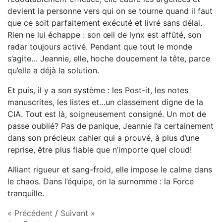
devient l
a
personne
vers
qui
on
se
tourne
quand
il
faut
que
ce
soit
parfaitement
exécuté
et
livré
sans
délai
.
Rien ne lui échappe : son œil de lynx est affûté, son
radar toujours activé. Pendant que tout le monde
s’agite… Jeannie, elle, hoche doucement la tête, parce
qu’elle a déjà la solution.
Et puis, il y a son système : les Post-it, les notes
manuscrites, les listes et…un classement digne de la
CIA. Tout est là, soigneusement consigné. Un mot de
passe oublié? Pas de panique, Jeannie l’a certainement
dans son précieux cahier qui a prouvé, à plus d’une
reprise, être plus fiable que n’importe quel cloud!
Alliant rigueur et sang-froid, elle impose le calme dans
le chaos. Dans l’équipe, on la surnomme : la Force
tranquille.
« Précédent
/
Suivant »